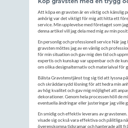
Köp gravsten med en trygg oc
Att köpa en gravsten är en viktig och känslig p
anhörig var det viktigt för mig att hitta ett f
service. Min upplevelse med företaget som jag 
denna artikel vill jag dela med mig av min posit
En personlig och professionell service När jag
gravsten möttes jag av en vänlig och professio
för min situation och gav mig den tid och uppm
expertis och kunskap var uppenbar och de kund
om olika designalternativ och materialval för 
Bålsta Gravstenstjänst tog sig tid att lyssna
och skräddarsydd lösning för att hedra min an
av hög kvalitet och gav mig möjlighet att anpa
dekorationer. Genom hela processen höll de m
eventuella ändringar eller justeringar jag ville 
En smidig och effektiv leverans av gravstenen. 
visade sig också vara effektiva och pålitliga n
överenskomna tidsramar och hanterade allt från