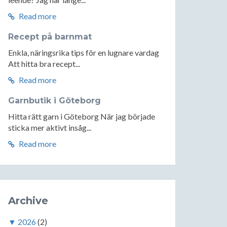
Read more
Recept på barnmat
Enkla, näringsrika tips för en lugnare vardag
Att hitta bra recept...
Read more
Garnbutik i Göteborg
Hitta rätt garn i Göteborg När jag började
sticka mer aktivt insåg...
Read more
Archive
▼
2026
(2)