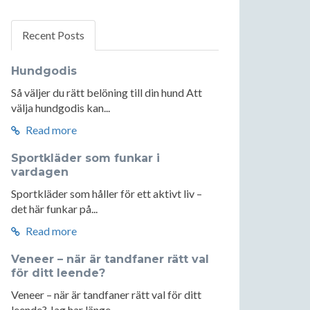
Recent Posts
Hundgodis
Så väljer du rätt belöning till din hund Att
välja hundgodis kan...
Read more
Sportkläder som funkar i
vardagen
Sportkläder som håller för ett aktivt liv –
det här funkar på...
Read more
Veneer – när är tandfaner rätt val
för ditt leende?
Veneer – när är tandfaner rätt val för ditt
leende? Jag har länge...