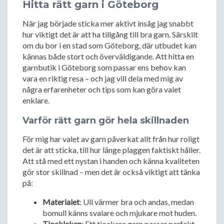
Hitta rätt garn i Göteborg
När jag började sticka mer aktivt insåg jag snabbt
hur viktigt det är att ha tillgång till bra garn. Särskilt
om du bor i en stad som Göteborg, där utbudet kan
kännas både stort och överväldigande. Att hitta en
garnbutik i Göteborg som passar ens behov kan
vara en riktig resa – och jag vill dela med mig av
några erfarenheter och tips som kan göra valet
enklare.
Varför rätt garn gör hela skillnaden
För mig har valet av garn påverkat allt från hur roligt
det är att sticka, till hur länge plaggen faktiskt håller.
Att stå med ett nystan i handen och känna kvaliteten
gör stor skillnad – men det är också viktigt att tänka
på:
Materialet
: Ull värmer bra och andas, medan
bomull känns svalare och mjukare mot huden.
Tjockleken
: Ett tjockare garn passar perfekt