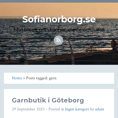
Sofianorborg.se
Min blogg om skönhet, mode och hälsa
Toggle
navigation
Home
» Posts tagged: garn
Garnbutik i Göteborg
29 September 2025
- Posted in
Ingen kategori
by
adam