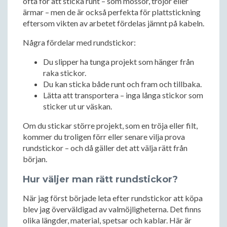
ofta för att sticka runt – som mössor, tröjor eller
ärmar – men de är också perfekta för plattstickning
eftersom vikten av arbetet fördelas jämnt på kabeln.
Några fördelar med rundstickor:
Du slipper ha tunga projekt som hänger från
raka stickor.
Du kan sticka både runt och fram och tillbaka.
Lätta att transportera – inga långa stickor som
sticker ut ur väskan.
Om du stickar större projekt, som en tröja eller filt,
kommer du troligen förr eller senare vilja prova
rundstickor – och då gäller det att välja rätt från
början.
Hur väljer man rätt rundstickor?
När jag först började leta efter rundstickor att köpa
blev jag överväldigad av valmöjligheterna. Det finns
olika längder, material, spetsar och kablar. Här är