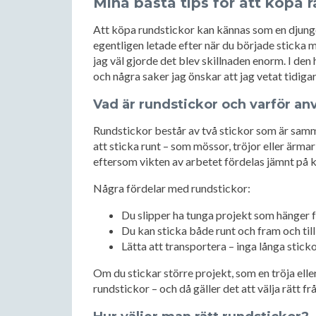
Mina bästa tips för att köpa r
Att köpa rundstickor kan kännas som en djungel 
egentligen letade efter när du började sticka m
jag väl gjorde det blev skillnaden enorm. I den 
och några saker jag önskar att jag vetat tidigar
Vad är rundstickor och varför a
Rundstickor består av två stickor som är samm
att sticka runt – som mössor, tröjor eller ärma
eftersom vikten av arbetet fördelas jämnt på 
Några fördelar med rundstickor:
Du slipper ha tunga projekt som hänger f
Du kan sticka både runt och fram och til
Lätta att transportera – inga långa stick
Om du stickar större projekt, som en tröja eller
rundstickor – och då gäller det att välja rätt fr