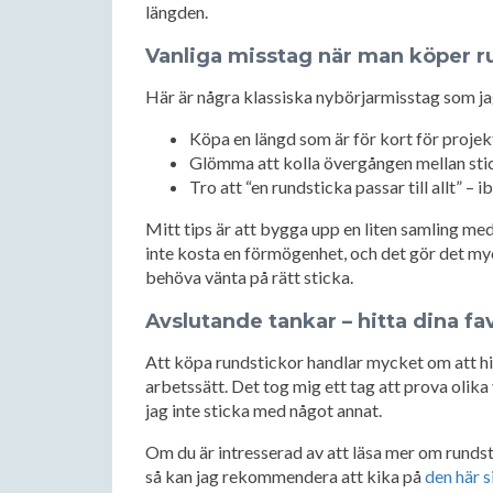
längden.
Vanliga misstag när man köper r
Här är några klassiska nybörjarmisstag som jag
Köpa en längd som är för kort för projek
Glömma att kolla övergången mellan stic
Tro att “en rundsticka passar till allt” –
Mitt tips är att bygga upp en liten samling med
inte kosta en förmögenhet, och det gör det myck
behöva vänta på rätt sticka.
Avslutande tankar – hitta dina fa
Att köpa rundstickor handlar mycket om att hi
arbetssätt. Det tog mig ett tag att prova olika 
jag inte sticka med något annat.
Om du är intresserad av att läsa mer om rundsti
så kan jag rekommendera att kika på
den här 