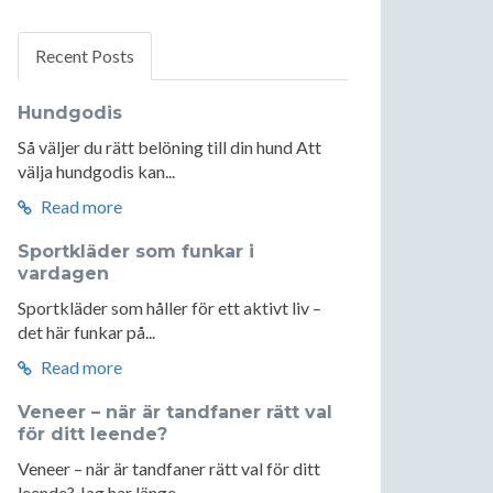
Recent Posts
Hundgodis
Så väljer du rätt belöning till din hund Att
välja hundgodis kan...
Read more
Sportkläder som funkar i
vardagen
Sportkläder som håller för ett aktivt liv –
det här funkar på...
Read more
Veneer – när är tandfaner rätt val
för ditt leende?
Veneer – när är tandfaner rätt val för ditt
leende? Jag har länge...