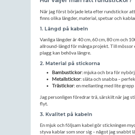
Hur väljer man rätt rundstickor?
När jag först började leta efter rundstickor a
finns olika längder, material, spetsar och kabl
1.
Längd på kabeln
Vanliga längder är 40 cm, 60 cm, 80 cm och 1
allround-längd för många projekt. Till mössor 
plagg kan behöva längre.
2.
Material på stickorna
Bambustickor
: mjuka och bra för nybörja
Metallstickor
: släta och snabba – perfek
Trästickor
: en mellanting med lite grepp
Jag personligen föredrar trä, särskilt när jag s
flyt.
3.
Kvalitet på kabeln
En mjuk och följsam kabel gör stickningen myc
styva kablar som snor sig – något jag snabbt lä