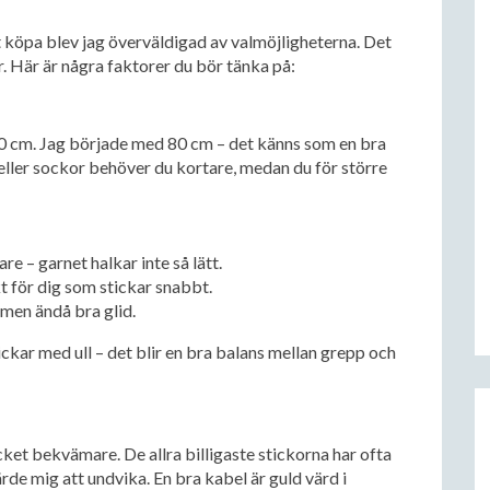
tt köpa blev jag överväldigad av valmöjligheterna. Det
ar. Här är några faktorer du bör tänka på:
00 cm. Jag började med 80 cm – det känns som en bra
eller sockor behöver du kortare, medan du för större
re – garnet halkar inte så lätt.
t för dig som stickar snabbt.
 men ändå bra glid.
tickar med ull – det blir en bra balans mellan grepp och
ket bekvämare. De allra billigaste stickorna har ofta
rde mig att undvika. En bra kabel är guld värd i