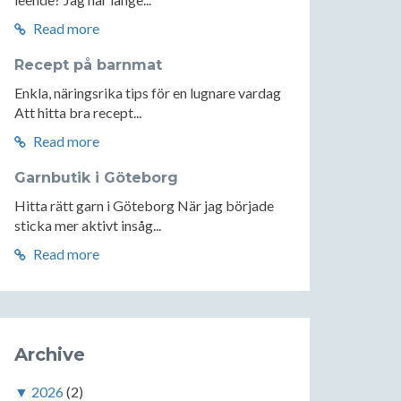
Read more
Recept på barnmat
Enkla, näringsrika tips för en lugnare vardag
Att hitta bra recept...
Read more
Garnbutik i Göteborg
Hitta rätt garn i Göteborg När jag började
sticka mer aktivt insåg...
Read more
Archive
▼
2026
(2)