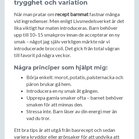
trygghet och variation
När man pratar om
recept barnmat
fastnar många
vid ingredienser. Men enligt Livsmedelsverket är det
lika viktigt
hur
maten introduceras. Barn behöver
upp till 10–15 smakprov innan de accepterar en ny
smak – något jag själv verkligen märkte när vi
introducerade broccoli. Det gick från total vägran
till favorit på några veckor.
Några principer som hjälpt mig:
Börja enkelt: morot, potatis, palsternacka och
päron brukar gå hem.
Introducera en ny smak åt gången.
Upprepa gamla smaker ofta – barnet behöver
smaken för att minnas den.
Stressa inte. Barn läser av din energi mer än
vad du tror.
Ett bra tips är att utgå från basrecept och sedan
variera kryddor eller grönsaker för att undvika att