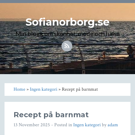
Sofianorborg.se
Min blogg om skönhet, mode och hälsa
Toggle
navigation
Home
»
Ingen kategori
» Recept på barnmat
Recept på barnmat
13 November 2025
- Posted in
Ingen kategori
by
adam