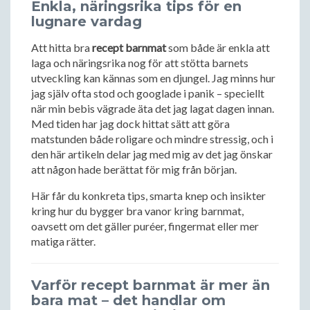
Enkla, näringsrika tips för en
lugnare vardag
Att hitta bra
recept barnmat
som både är enkla att
laga och näringsrika nog för att stötta barnets
utveckling kan kännas som en djungel. Jag minns hur
jag själv ofta stod och googlade i panik – speciellt
när min bebis vägrade äta det jag lagat dagen innan.
Med tiden har jag dock hittat sätt att göra
matstunden både roligare och mindre stressig, och i
den här artikeln delar jag med mig av det jag önskar
att någon hade berättat för mig från början.
Här får du konkreta tips, smarta knep och insikter
kring hur du bygger bra vanor kring barnmat,
oavsett om det gäller puréer, fingermat eller mer
matiga rätter.
Varför recept barnmat är mer än
bara mat – det handlar om