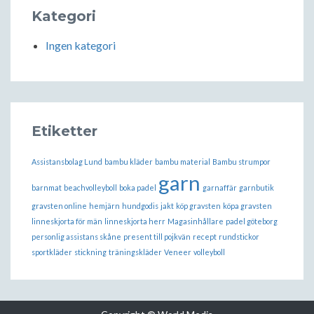
Kategori
Ingen kategori
Etiketter
Assistansbolag Lund
bambu kläder
bambu material
Bambu strumpor
garn
barnmat
beachvolleyboll
boka padel
garnaffär
garnbutik
gravsten online
hemjärn
hundgodis
jakt
köp gravsten
köpa gravsten
linneskjorta för män
linneskjorta herr
Magasinhållare
padel göteborg
personlig assistans skåne
present till pojkvän
recept
rundstickor
sportkläder
stickning
träningskläder
Veneer
volleyboll