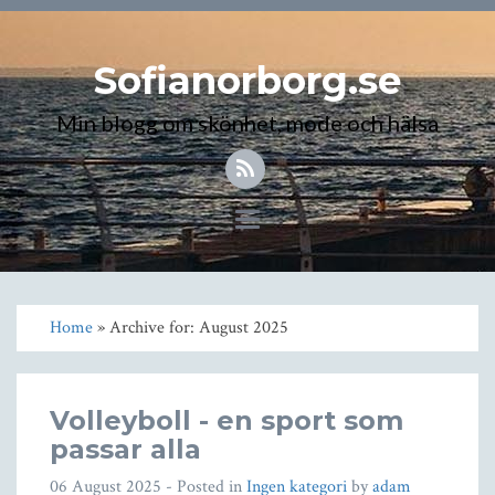
Sofianorborg.se
Min blogg om skönhet, mode och hälsa
Toggle
navigation
Home
» Archive for: August 2025
Volleyboll - en sport som
passar alla
06 August 2025
- Posted in
Ingen kategori
by
adam