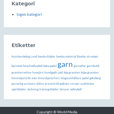
Kategori
Ingen kategori
Etiketter
Assistansbolag Lund
bambu kläder
bambu material
Bambu strumpor
garn
barnmat
beachvolleyboll
boka padel
garnaffär
garnbutik
gravsten online
hemjärn
hundgodis
jakt
köp gravsten
köpa gravsten
linneskjorta för män
linneskjorta herr
Magasinhållare
padel göteborg
personlig assistans skåne
present till pojkvän
recept
rundstickor
sportkläder
stickning
träningskläder
Veneer
volleyboll
Copyright © World Media