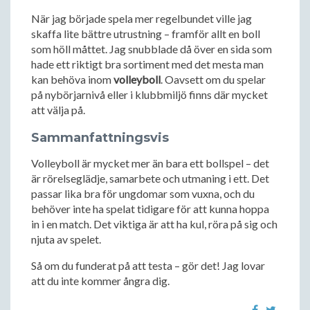
När jag började spela mer regelbundet ville jag
skaffa lite bättre utrustning – framför allt en boll
som höll måttet. Jag snubblade då över en sida som
hade ett riktigt bra sortiment med det mesta man
kan behöva inom
volleyboll
. Oavsett om du spelar
på nybörjarnivå eller i klubbmiljö finns där mycket
att välja på.
Sammanfattningsvis
Volleyboll är mycket mer än bara ett bollspel – det
är rörelseglädje, samarbete och utmaning i ett. Det
passar lika bra för ungdomar som vuxna, och du
behöver inte ha spelat tidigare för att kunna hoppa
in i en match. Det viktiga är att ha kul, röra på sig och
njuta av spelet.
Så om du funderat på att testa – gör det! Jag lovar
att du inte kommer ångra dig.