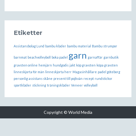
Etiketter
Assistansbolag Lund
bambu kläder
bambu material
Bambu strumpor
garn
barnmat
beachvolleyboll
boka padel
garnaffär
garnbutik
gravsten online
hemjärn
hundgodis
jakt
köp gravsten
köpa gravsten
linneskjorta för män
linneskjorta herr
Magasinhållare
padel göteborg
personlig assistans skåne
present till pojkvän
recept
rundstickor
sportkläder
stickning
träningskläder
Veneer
volleyboll
Copyright © World Media