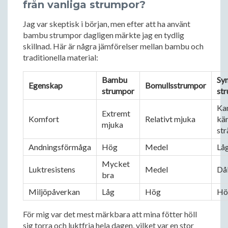
från vanliga strumpor?
Jag var skeptisk i början, men efter att ha använt
bambu strumpor dagligen märkte jag en tydlig
skillnad. Här är några jämförelser mellan bambu och
traditionella material:
Bambu 
Syn
Egenskap
Bomullsstrumpor
strumpor
st
Kan
Extremt 
Komfort
Relativt mjuka
kän
mjuka
str
Andningsförmåga
Hög
Medel
Lå
Mycket 
Luktresistens
Medel
Då
bra
Miljöpåverkan
Låg
Hög
Hö
För mig var det mest märkbara att mina fötter höll
sig torra och luktfria hela dagen, vilket var en stor