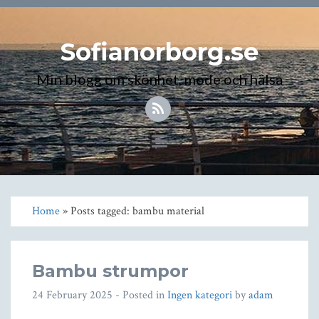
Sofianorborg.se
Min blogg om skönhet, mode och hälsa
Toggle
navigation
Home
» Posts tagged: bambu material
Bambu strumpor
24 February 2025
- Posted in
Ingen kategori
by
adam