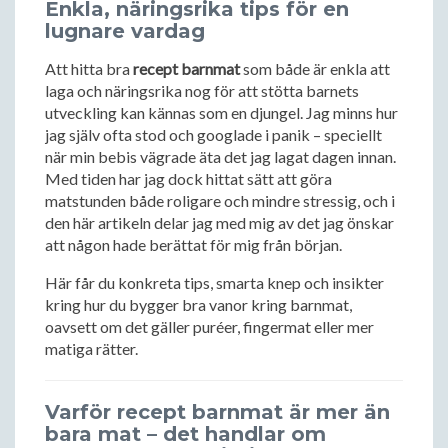
Enkla, näringsrika tips för en
lugnare vardag
Att hitta bra
recept barnmat
som både är enkla att
laga och näringsrika nog för att stötta barnets
utveckling kan kännas som en djungel. Jag minns hur
jag själv ofta stod och googlade i panik – speciellt
när min bebis vägrade äta det jag lagat dagen innan.
Med tiden har jag dock hittat sätt att göra
matstunden både roligare och mindre stressig, och i
den här artikeln delar jag med mig av det jag önskar
att någon hade berättat för mig från början.
Här får du konkreta tips, smarta knep och insikter
kring hur du bygger bra vanor kring barnmat,
oavsett om det gäller puréer, fingermat eller mer
matiga rätter.
Varför recept barnmat är mer än
bara mat – det handlar om