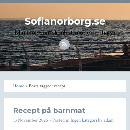
Sofianorborg.se
Min blogg om skönhet, mode och hälsa
Toggle
navigation
Home
» Posts tagged: recept
Recept på barnmat
13 November 2025
- Posted in
Ingen kategori
by
adam