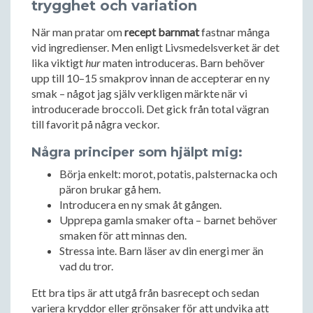
trygghet och variation
När man pratar om
recept barnmat
fastnar många
vid ingredienser. Men enligt Livsmedelsverket är det
lika viktigt
hur
maten introduceras. Barn behöver
upp till 10–15 smakprov innan de accepterar en ny
smak – något jag själv verkligen märkte när vi
introducerade broccoli. Det gick från total vägran
till favorit på några veckor.
Några principer som hjälpt mig:
Börja enkelt: morot, potatis, palsternacka och
päron brukar gå hem.
Introducera en ny smak åt gången.
Upprepa gamla smaker ofta – barnet behöver
smaken för att minnas den.
Stressa inte. Barn läser av din energi mer än
vad du tror.
Ett bra tips är att utgå från basrecept och sedan
variera kryddor eller grönsaker för att undvika att