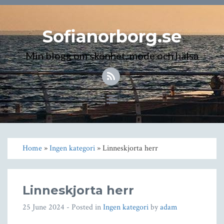
Sofianorborg.se
Min blogg om skönhet, mode och hälsa
Toggle
navigation
Home
»
Ingen kategori
» Linneskjorta herr
Linneskjorta herr
25 June 2024
- Posted in
Ingen kategori
by
adam