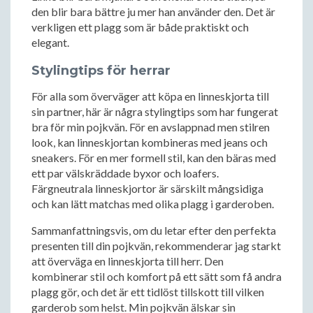
den blir bara bättre ju mer han använder den. Det är
verkligen ett plagg som är både praktiskt och
elegant.
Stylingtips för herrar
För alla som överväger att köpa en linneskjorta till
sin partner, här är några stylingtips som har fungerat
bra för min pojkvän. För en avslappnad men stilren
look, kan linneskjortan kombineras med jeans och
sneakers. För en mer formell stil, kan den bäras med
ett par välskräddade byxor och loafers.
Färgneutrala linneskjortor är särskilt mångsidiga
och kan lätt matchas med olika plagg i garderoben.
Sammanfattningsvis, om du letar efter den perfekta
presenten till din pojkvän, rekommenderar jag starkt
att överväga en linneskjorta till herr. Den
kombinerar stil och komfort på ett sätt som få andra
plagg gör, och det är ett tidlöst tillskott till vilken
garderob som helst. Min pojkvän älskar sin