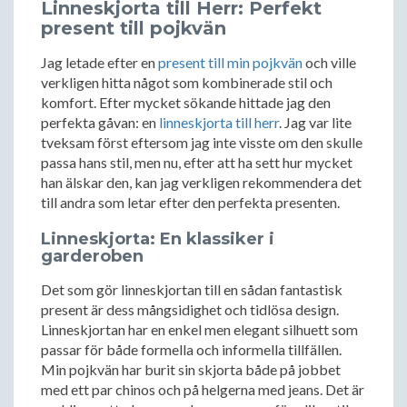
Linneskjorta till Herr: Perfekt
present till pojkvän
Jag letade efter en
present till min pojkvän
och ville
verkligen hitta något som kombinerade stil och
komfort. Efter mycket sökande hittade jag den
perfekta gåvan: en
linneskjorta till herr
. Jag var lite
tveksam först eftersom jag inte visste om den skulle
passa hans stil, men nu, efter att ha sett hur mycket
han älskar den, kan jag verkligen rekommendera det
till andra som letar efter den perfekta presenten.
Linneskjorta: En klassiker i
garderoben
Det som gör linneskjortan till en sådan fantastisk
present är dess mångsidighet och tidlösa design.
Linneskjortan har en enkel men elegant silhuett som
passar för både formella och informella tillfällen.
Min pojkvän har burit sin skjorta både på jobbet
med ett par chinos och på helgerna med jeans. Det är