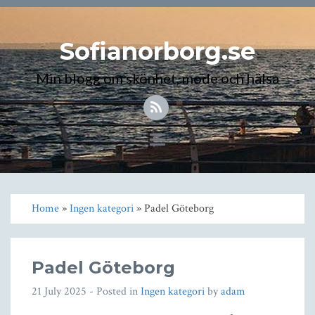
Sofianorborg.se
Min blogg om skönhet, mode och hälsa
Toggle
navigation
Home
»
Ingen kategori
» Padel Göteborg
Padel Göteborg
21 July 2025
- Posted in
Ingen kategori
by
adam