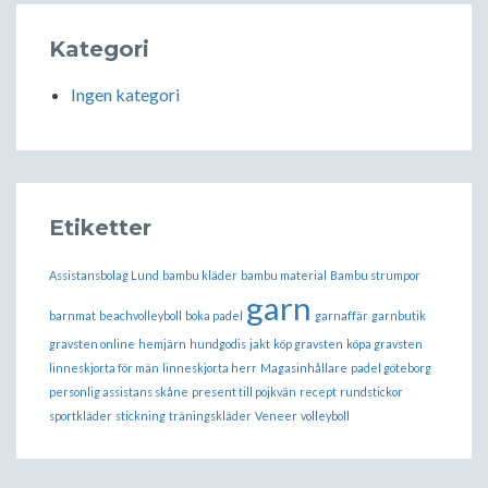
Kategori
Ingen kategori
Etiketter
Assistansbolag Lund
bambu kläder
bambu material
Bambu strumpor
garn
barnmat
beachvolleyboll
boka padel
garnaffär
garnbutik
gravsten online
hemjärn
hundgodis
jakt
köp gravsten
köpa gravsten
linneskjorta för män
linneskjorta herr
Magasinhållare
padel göteborg
personlig assistans skåne
present till pojkvän
recept
rundstickor
sportkläder
stickning
träningskläder
Veneer
volleyboll