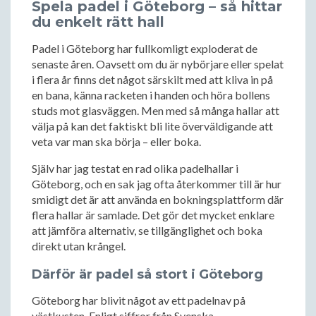
Spela padel i Göteborg – så hittar
du enkelt rätt hall
Padel i Göteborg har fullkomligt exploderat de
senaste åren. Oavsett om du är nybörjare eller spelat
i flera år finns det något särskilt med att kliva in på
en bana, känna racketen i handen och höra bollens
studs mot glasväggen. Men med så många hallar att
välja på kan det faktiskt bli lite överväldigande att
veta var man ska börja – eller boka.
Själv har jag testat en rad olika padelhallar i
Göteborg, och en sak jag ofta återkommer till är hur
smidigt det är att använda en bokningsplattform där
flera hallar är samlade. Det gör det mycket enklare
att jämföra alternativ, se tillgänglighet och boka
direkt utan krångel.
Därför är padel så stort i Göteborg
Göteborg har blivit något av ett padelnav på
västkusten. Enligt siffror från Svenska